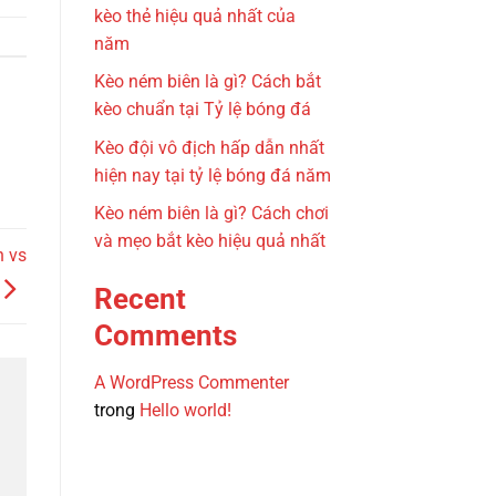
kèo thẻ hiệu quả nhất của
năm
Kèo ném biên là gì? Cách bắt
kèo chuẩn tại Tỷ lệ bóng đá
Kèo đội vô địch hấp dẫn nhất
hiện nay tại tỷ lệ bóng đá năm
Kèo ném biên là gì? Cách chơi
và mẹo bắt kèo hiệu quả nhất
n vs
Recent
Comments
A WordPress Commenter
trong
Hello world!