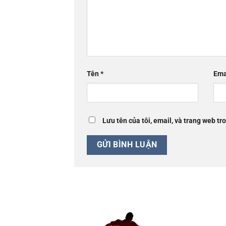
Tên
*
Ema
Lưu tên của tôi, email, và trang web tro