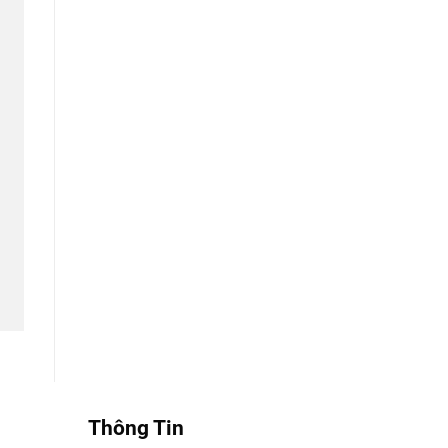
Thông Tin