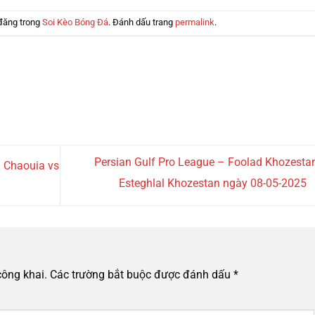
đăng trong
Soi Kèo Bóng Đá
. Đánh dấu trang
permalink
.
Persian Gulf Pro League – Foolad Khozesta
S Chaouia vs
Esteghlal Khozestan ngày 08-05-2025
công khai.
Các trường bắt buộc được đánh dấu
*