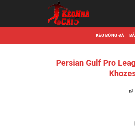
Chuyển
đến
nội
dung
KÈO BÓNG ĐÁ
BẢ
Persian Gulf Pro Lea
Khozes
ĐÃ