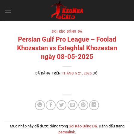
Chuyển
đến
nội
dung
SOI KÈO BÓNG ĐÁ
Persian Gulf Pro League – Foolad
Khozestan vs Esteghlal Khozestan
ngày 08-05-2025
ĐÃ ĐĂNG TRÊN
THÁNG 5 21, 2025
BỞI
Mục nhập này đã được đăng trong
Soi Kèo Bóng Đá
. Đánh dấu trang
permalink
.