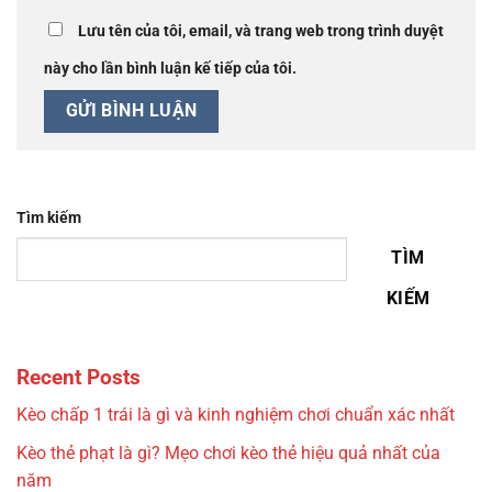
Lưu tên của tôi, email, và trang web trong trình duyệt
này cho lần bình luận kế tiếp của tôi.
Tìm kiếm
TÌM
KIẾM
Recent Posts
Kèo chấp 1 trái là gì và kinh nghiệm chơi chuẩn xác nhất
Kèo thẻ phạt là gì? Mẹo chơi kèo thẻ hiệu quả nhất của
năm