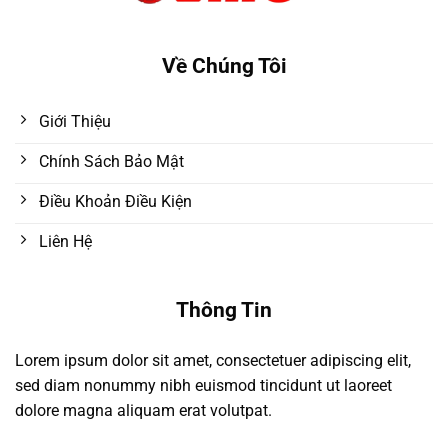
Về Chúng Tôi
Giới Thiệu
Chính Sách Bảo Mật
Điều Khoản Điều Kiện
Liên Hệ
Thông Tin
Lorem ipsum dolor sit amet, consectetuer adipiscing elit,
sed diam nonummy nibh euismod tincidunt ut laoreet
dolore magna aliquam erat volutpat.