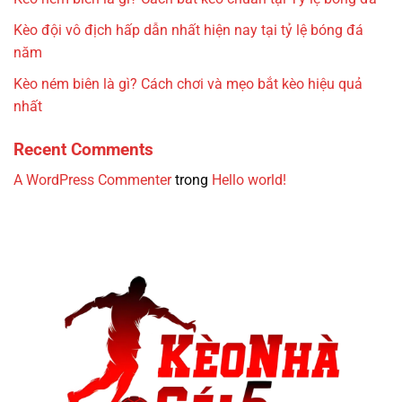
Kèo đội vô địch hấp dẫn nhất hiện nay tại tỷ lệ bóng đá
năm
Kèo ném biên là gì? Cách chơi và mẹo bắt kèo hiệu quả
nhất
Recent Comments
A WordPress Commenter
trong
Hello world!