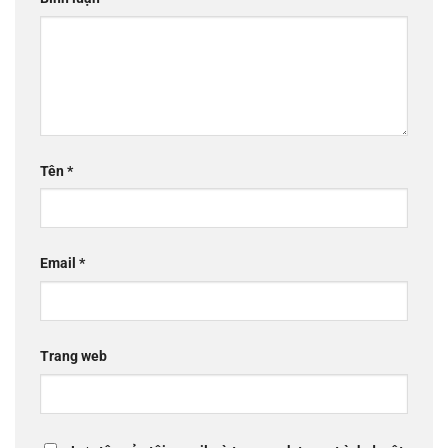
Tên
*
Email
*
Trang web