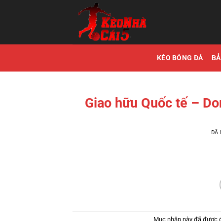
Chuyển
đến
nội
dung
KÈO BÓNG ĐÁ
BẢ
Giao hữu Quốc tế – Do
ĐÃ
Mục nhập này đã được 