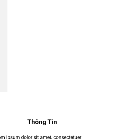
Thông Tin
em ipsum dolor sit amet, consectetuer