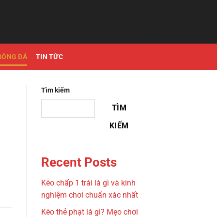
BÓNG ĐÁ
TIN TỨC
Tìm kiếm
TÌM
KIẾM
Recent Posts
Kèo chấp 1 trái là gì và kinh
nghiệm chơi chuẩn xác nhất
Kèo thẻ phạt là gì? Mẹo chơi