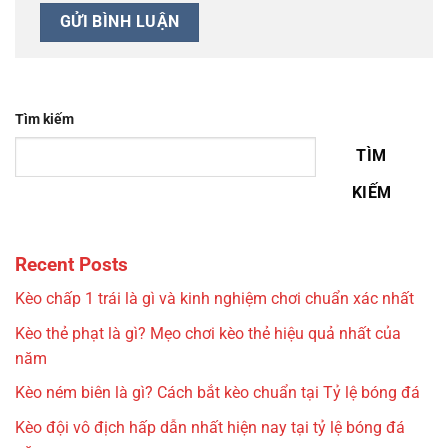
Tìm kiếm
TÌM
KIẾM
Recent Posts
Kèo chấp 1 trái là gì và kinh nghiệm chơi chuẩn xác nhất
Kèo thẻ phạt là gì? Mẹo chơi kèo thẻ hiệu quả nhất của
năm
Kèo ném biên là gì? Cách bắt kèo chuẩn tại Tỷ lệ bóng đá
Kèo đội vô địch hấp dẫn nhất hiện nay tại tỷ lệ bóng đá