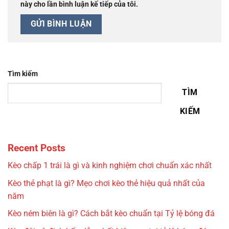
này cho lần bình luận kế tiếp của tôi.
Tìm kiếm
TÌM
KIẾM
Recent Posts
Kèo chấp 1 trái là gì và kinh nghiệm chơi chuẩn xác nhất
Kèo thẻ phạt là gì? Mẹo chơi kèo thẻ hiệu quả nhất của
năm
Kèo ném biên là gì? Cách bắt kèo chuẩn tại Tỷ lệ bóng đá