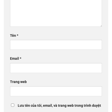
Tên
*
Email
*
Trang web
Lưu tên của tôi, email, và trang web trong trình duyệt