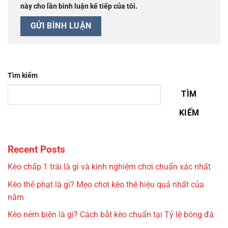
này cho lần bình luận kế tiếp của tôi.
Tìm kiếm
TÌM
KIẾM
Recent Posts
Kèo chấp 1 trái là gì và kinh nghiệm chơi chuẩn xác nhất
Kèo thẻ phạt là gì? Mẹo chơi kèo thẻ hiệu quả nhất của
năm
Kèo ném biên là gì? Cách bắt kèo chuẩn tại Tỷ lệ bóng đá