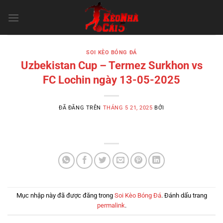
Chuyển
đến
nội
dung
SOI KÈO BÓNG ĐÁ
Uzbekistan Cup – Termez Surkhon vs
FC Lochin ngày 13-05-2025
ĐÃ ĐĂNG TRÊN
THÁNG 5 21, 2025
BỞI
Mục nhập này đã được đăng trong
Soi Kèo Bóng Đá
. Đánh dấu trang
permalink
.