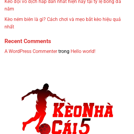
Kèo đội vô địch hấp dẫn nhất hiện nay tại tỷ lệ bóng đá
năm
Kèo ném biên là gì? Cách chơi và mẹo bắt kèo hiệu quả
nhất
Recent Comments
A WordPress Commenter
trong
Hello world!