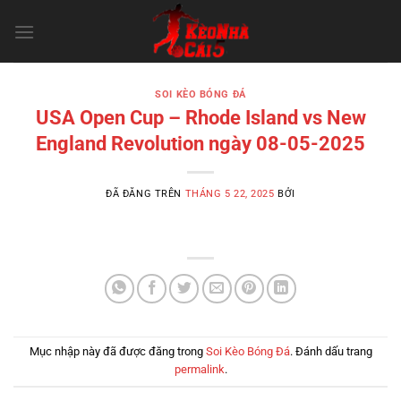
Chuyển
đến
nội
dung
SOI KÈO BÓNG ĐÁ
USA Open Cup – Rhode Island vs New
England Revolution ngày 08-05-2025
ĐÃ ĐĂNG TRÊN
THÁNG 5 22, 2025
BỞI
Mục nhập này đã được đăng trong
Soi Kèo Bóng Đá
. Đánh dấu trang
permalink
.