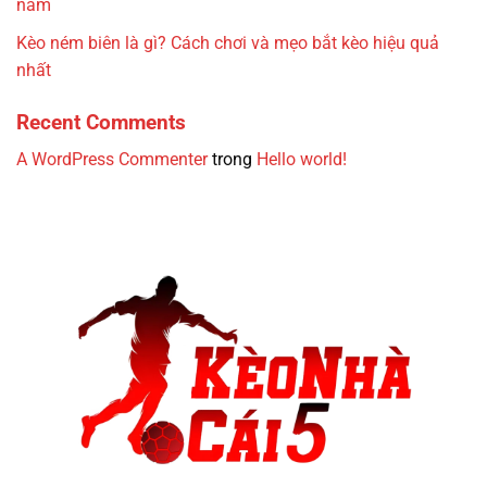
năm
Kèo ném biên là gì? Cách chơi và mẹo bắt kèo hiệu quả
nhất
Recent Comments
A WordPress Commenter
trong
Hello world!