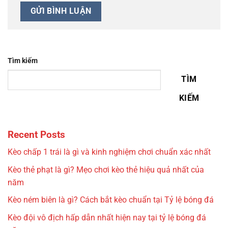
Tìm kiếm
TÌM
KIẾM
Recent Posts
Kèo chấp 1 trái là gì và kinh nghiệm chơi chuẩn xác nhất
Kèo thẻ phạt là gì? Mẹo chơi kèo thẻ hiệu quả nhất của
năm
Kèo ném biên là gì? Cách bắt kèo chuẩn tại Tỷ lệ bóng đá
Kèo đội vô địch hấp dẫn nhất hiện nay tại tỷ lệ bóng đá