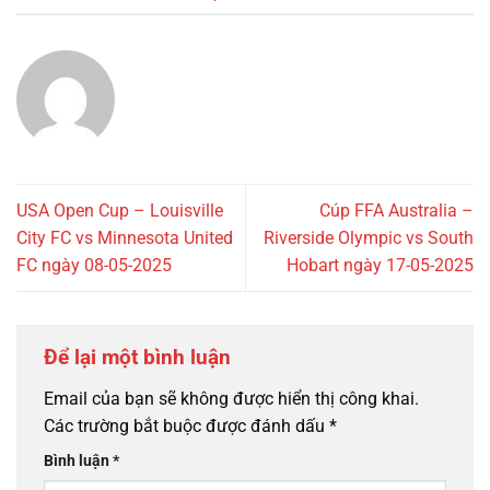
USA Open Cup – Louisville
Cúp FFA Australia –
City FC vs Minnesota United
Riverside Olympic vs South
FC ngày 08-05-2025
Hobart ngày 17-05-2025
Để lại một bình luận
Email của bạn sẽ không được hiển thị công khai.
Các trường bắt buộc được đánh dấu
*
Bình luận
*