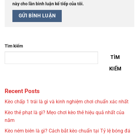
này cho lần bình luận kế tiếp của tôi.
Tìm kiếm
TÌM
KIẾM
Recent Posts
Kèo chấp 1 trái là gì và kinh nghiệm chơi chuẩn xác nhất
Kèo thẻ phạt là gì? Mẹo chơi kèo thẻ hiệu quả nhất của
năm
Kèo ném biên là gì? Cách bắt kèo chuẩn tại Tỷ lệ bóng đá