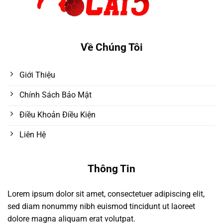
Về Chúng Tôi
Giới Thiệu
Chính Sách Bảo Mật
Điều Khoản Điều Kiện
Liên Hệ
Thông Tin
Lorem ipsum dolor sit amet, consectetuer adipiscing elit,
sed diam nonummy nibh euismod tincidunt ut laoreet
dolore magna aliquam erat volutpat.