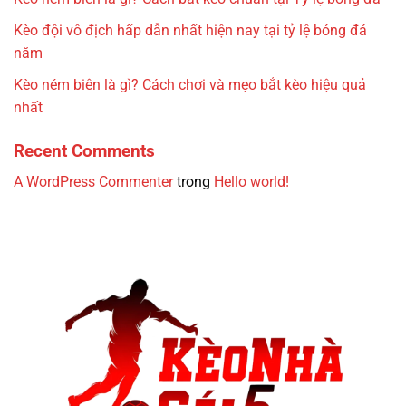
Kèo đội vô địch hấp dẫn nhất hiện nay tại tỷ lệ bóng đá
năm
Kèo ném biên là gì? Cách chơi và mẹo bắt kèo hiệu quả
nhất
Recent Comments
A WordPress Commenter
trong
Hello world!