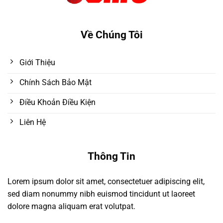
Về Chúng Tôi
Giới Thiệu
Chính Sách Bảo Mật
Điều Khoản Điều Kiện
Liên Hệ
Thông Tin
Lorem ipsum dolor sit amet, consectetuer adipiscing elit,
sed diam nonummy nibh euismod tincidunt ut laoreet
dolore magna aliquam erat volutpat.