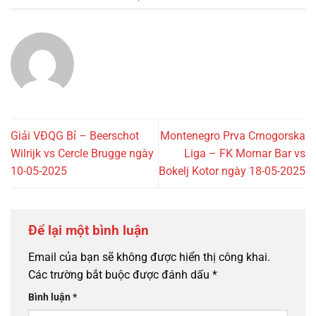
Giải VĐQG Bỉ – Beerschot
Montenegro Prva Crnogorska
Wilrijk vs Cercle Brugge ngày
Liga – FK Mornar Bar vs
10-05-2025
Bokelj Kotor ngày 18-05-2025
Để lại một bình luận
Email của bạn sẽ không được hiển thị công khai.
Các trường bắt buộc được đánh dấu
*
Bình luận
*