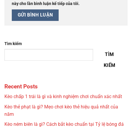
này cho lần bình luận kế tiếp của tôi.
Tìm kiếm
TÌM
KIẾM
Recent Posts
Kèo chấp 1 trái là gì và kinh nghiệm chơi chuẩn xác nhất
Kèo thẻ phạt là gì? Mẹo chơi kèo thẻ hiệu quả nhất của
năm
Kèo ném biên là gì? Cách bắt kèo chuẩn tại Tỷ lệ bóng đá