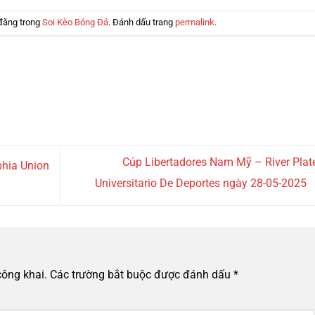
đăng trong
Soi Kèo Bóng Đá
. Đánh dấu trang
permalink
.
Cúp Libertadores Nam Mỹ – River Plat
phia Union
Universitario De Deportes ngày 28-05-2025
công khai.
Các trường bắt buộc được đánh dấu
*