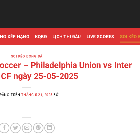
NG XẾP HẠNG
KQBĐ
LỊCH THI ĐẤU
LIVE SCORES
SOI KÈO 
SOI KÈO BÓNG ĐÁ
ccer – Philadelphia Union vs Inter
 CF ngày 25-05-2025
 ĐĂNG TRÊN
THÁNG 5 21, 2025
BỞI