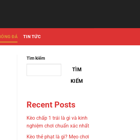
BÓNG ĐÁ
TIN TỨC
Tìm kiếm
TÌM
KIẾM
Recent Posts
Kèo chấp 1 trái là gì và kinh
nghiệm chơi chuẩn xác nhất
Kèo thẻ phạt là gì? Mẹo chơi