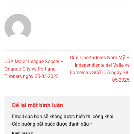
Cúp Libertadores Nam Mỹ –
USA Major League Soccer –
Independiente del Valle vs
Orlando City vs Portland
Barcelona SC(ECU) ngày 28-
Timbers ngày 25-05-2025
05-2025
Để lại một bình luận
Email của bạn sẽ không được hiển thị công khai.
Các trường bắt buộc được đánh dấu
*
Bình luận
*