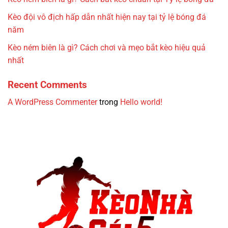
Kèo đội vô địch hấp dẫn nhất hiện nay tại tỷ lệ bóng đá
năm
Kèo ném biên là gì? Cách chơi và mẹo bắt kèo hiệu quả
nhất
Recent Comments
A WordPress Commenter
trong
Hello world!