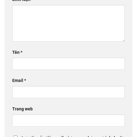
Tên
*
Email
*
Trang web