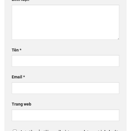
Tên
*
Email
*
Trang web