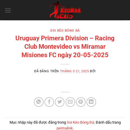
Chuyển
đến
nội
dung
SOI KÈO BÓNG ĐÁ
Uruguay Primera Division – Racing
Club Montevideo vs Miramar
Misiones FC ngày 20-05-2025
ĐÃ ĐĂNG TRÊN
THÁNG 5 21, 2025
BỞI
Mục nhập này đã được đăng trong
Soi Kèo Bóng Đá
. Đánh dấu trang
permalink
.