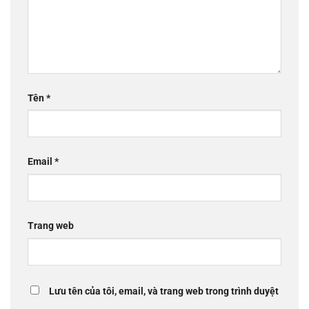
Tên
*
Email
*
Trang web
Lưu tên của tôi, email, và trang web trong trình duyệt