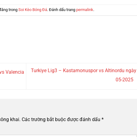
đăng trong
Soi Kèo Bóng Đá
. Đánh dấu trang
permalink
.
Turkiye Lig3 – Kastamonuspor vs Altinordu ngày
vs Valencia
05-2025
công khai.
Các trường bắt buộc được đánh dấu
*