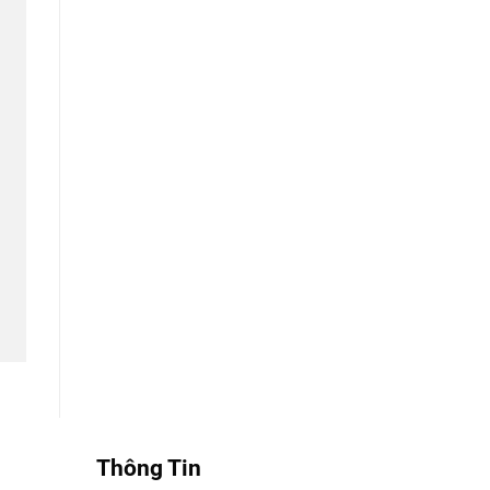
Thông Tin