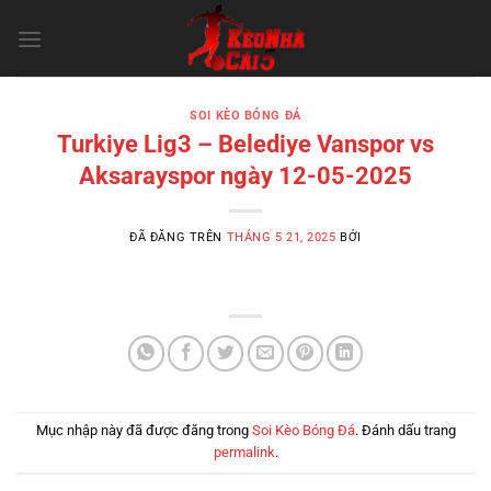
Chuyển
đến
nội
dung
SOI KÈO BÓNG ĐÁ
Turkiye Lig3 – Belediye Vanspor vs
Aksarayspor ngày 12-05-2025
ĐÃ ĐĂNG TRÊN
THÁNG 5 21, 2025
BỞI
Mục nhập này đã được đăng trong
Soi Kèo Bóng Đá
. Đánh dấu trang
permalink
.