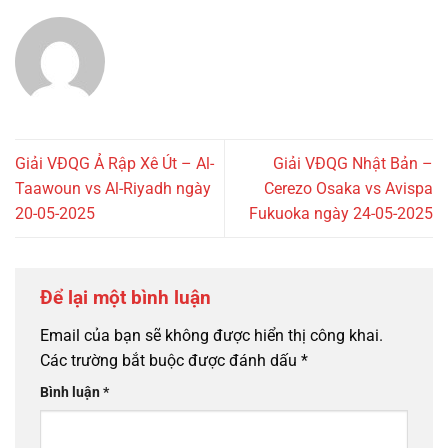
Giải VĐQG Ả Rập Xê Út – Al-
Giải VĐQG Nhật Bản –
Taawoun vs Al-Riyadh ngày
Cerezo Osaka vs Avispa
20-05-2025
Fukuoka ngày 24-05-2025
Để lại một bình luận
Email của bạn sẽ không được hiển thị công khai.
Các trường bắt buộc được đánh dấu
*
Bình luận
*