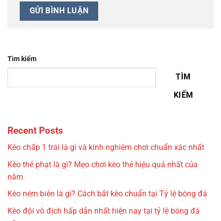
Tìm kiếm
TÌM
KIẾM
Recent Posts
Kèo chấp 1 trái là gì và kinh nghiệm chơi chuẩn xác nhất
Kèo thẻ phạt là gì? Mẹo chơi kèo thẻ hiệu quả nhất của
năm
Kèo ném biên là gì? Cách bắt kèo chuẩn tại Tỷ lệ bóng đá
Kèo đội vô địch hấp dẫn nhất hiện nay tại tỷ lệ bóng đá