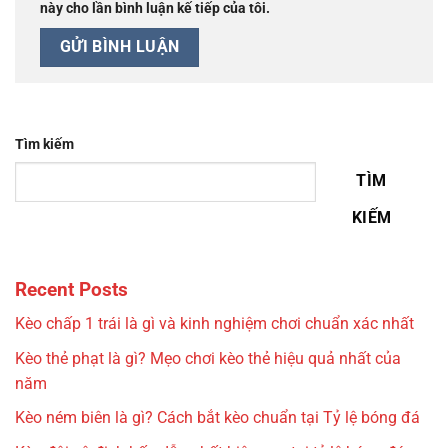
này cho lần bình luận kế tiếp của tôi.
Tìm kiếm
TÌM
KIẾM
Recent Posts
Kèo chấp 1 trái là gì và kinh nghiệm chơi chuẩn xác nhất
Kèo thẻ phạt là gì? Mẹo chơi kèo thẻ hiệu quả nhất của
năm
Kèo ném biên là gì? Cách bắt kèo chuẩn tại Tỷ lệ bóng đá