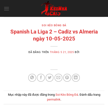
Chuyển
đến
nội
dung
SOI KÈO BÓNG ĐÁ
Spanish La Liga 2 – Cadiz vs Almeria
ngày 10-05-2025
ĐÃ ĐĂNG TRÊN
THÁNG 5 21, 2025
BỞI
Mục nhập này đã được đăng trong
Soi Kèo Bóng Đá
. Đánh dấu trang
permalink
.