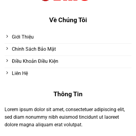
Về Chúng Tôi
Giới Thiệu
Chính Sách Bảo Mật
Điều Khoản Điều Kiện
Liên Hệ
Thông Tin
Lorem ipsum dolor sit amet, consectetuer adipiscing elit,
sed diam nonummy nibh euismod tincidunt ut laoreet
dolore magna aliquam erat volutpat.