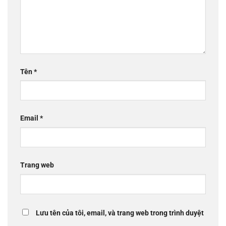
Tên
*
Email
*
Trang web
Lưu tên của tôi, email, và trang web trong trình duyệt