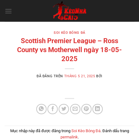
Chuyển
đến
nội
dung
SOI KÈO BÓNG ĐÁ
Scottish Premier League – Ross
County vs Motherwell ngày 18-05-
2025
ĐÃ ĐĂNG TRÊN
THÁNG 5 21, 2025
BỞI
Mục nhập này đã được đăng trong
Soi Kèo Bóng Đá
. Đánh dấu trang
permalink
.