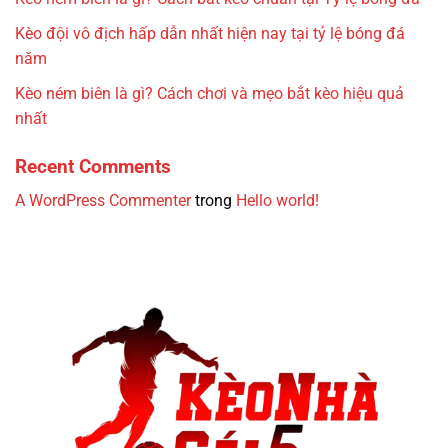
Kèo đội vô địch hấp dẫn nhất hiện nay tại tỷ lệ bóng đá
năm
Kèo ném biên là gì? Cách chơi và mẹo bắt kèo hiệu quả
nhất
Recent Comments
A WordPress Commenter
trong
Hello world!