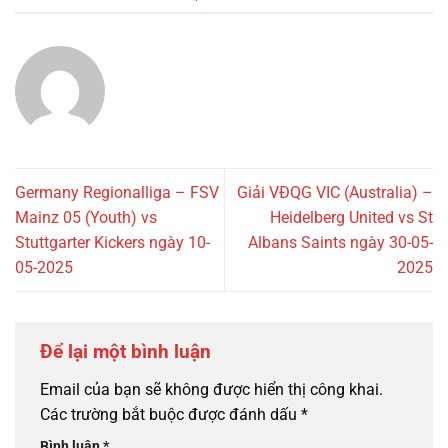
Germany Regionalliga – FSV
Giải VĐQG VIC (Australia) –
Mainz 05 (Youth) vs
Heidelberg United vs St
Stuttgarter Kickers ngày 10-
Albans Saints ngày 30-05-
05-2025
2025
Để lại một bình luận
Email của bạn sẽ không được hiển thị công khai.
Các trường bắt buộc được đánh dấu
*
Bình luận
*