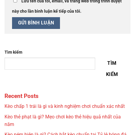
Lưu tên của tôi, email, và trang web trong trình duyệt
này cho lần bình luận kế tiếp của tôi.
Tìm kiếm
TÌM
KIẾM
Recent Posts
Kèo chấp 1 trái là gì và kinh nghiệm chơi chuẩn xác nhất
Kèo thẻ phạt là gì? Mẹo chơi kèo thẻ hiệu quả nhất của
năm
Kèo ném biên là gì? Cách bắt kèo chuẩn tại Tỷ lệ bóng đá