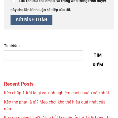
Lưu tên của tôi, email, và trang web trong trình duyệt
này cho lần bình luận kế tiếp của tôi.
Tìm kiếm
TÌM
KIẾM
Recent Posts
Kèo chấp 1 trái là gì và kinh nghiệm chơi chuẩn xác nhất
Kèo thẻ phạt là gì? Mẹo chơi kèo thẻ hiệu quả nhất của
năm
Kèo ném biên là gì? Cách bắt kèo chuẩn tại Tỷ lệ bóng đá