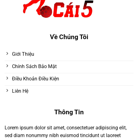
Về Chúng Tôi
Giới Thiệu
Chính Sách Bảo Mật
Điều Khoản Điều Kiện
Liên Hệ
Thông Tin
Lorem ipsum dolor sit amet, consectetuer adipiscing elit,
sed diam nonummy nibh euismod tincidunt ut laoreet