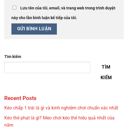
Lưu tên của tôi, email, và trang web trong trình duyệt
này cho lần bình luận kế tiếp của tôi.
Tìm kiếm
TÌM
KIẾM
Recent Posts
Kèo chấp 1 trái là gì và kinh nghiệm chơi chuẩn xác nhất
Kèo thẻ phạt là gì? Mẹo chơi kèo thẻ hiệu quả nhất của
năm