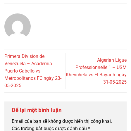
Primera Division de
Algerian Ligue
Venezuela – Academia
Professionnelle 1 – USM
Puerto Cabello vs
Khenchela vs El Bayadh ngày
Metropolitanos FC ngày 23-
31-05-2025
05-2025
Để lại một bình luận
Email của bạn sẽ không được hiển thị công khai.
Các trường bắt buộc được đánh dấu
*