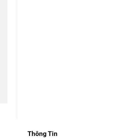
Thông Tin