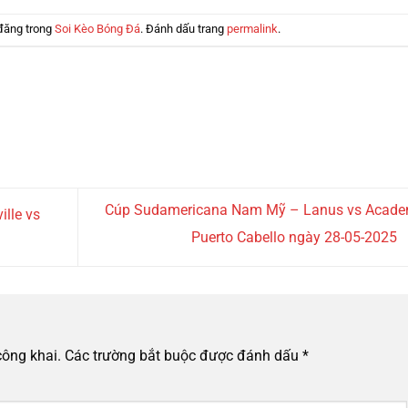
đăng trong
Soi Kèo Bóng Đá
. Đánh dấu trang
permalink
.
Cúp Sudamericana Nam Mỹ – Lanus vs Acade
ille vs
Puerto Cabello ngày 28-05-2025
công khai.
Các trường bắt buộc được đánh dấu
*