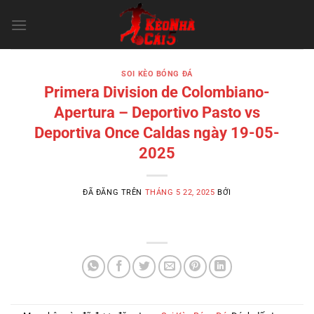
Chuyển
đến
nội
dung
SOI KÈO BÓNG ĐÁ
Primera Division de Colombiano-
Apertura – Deportivo Pasto vs
Deportiva Once Caldas ngày 19-05-
2025
ĐÃ ĐĂNG TRÊN
THÁNG 5 22, 2025
BỞI