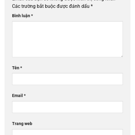
Các trường bắt buộc được đánh dấu
*
Bình luận
*
Tên
*
Email
*
Trang web