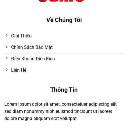
Về Chúng Tôi
Giới Thiệu
Chính Sách Bảo Mật
Điều Khoản Điều Kiện
Liên Hệ
Thông Tin
Lorem ipsum dolor sit amet, consectetuer adipiscing elit,
sed diam nonummy nibh euismod tincidunt ut laoreet
dolore magna aliquam erat volutpat.