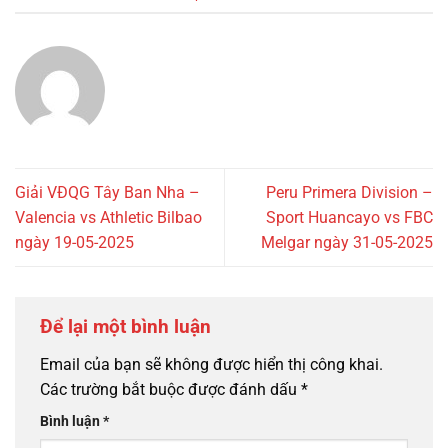
Giải VĐQG Tây Ban Nha –
Peru Primera Division –
Valencia vs Athletic Bilbao
Sport Huancayo vs FBC
ngày 19-05-2025
Melgar ngày 31-05-2025
Để lại một bình luận
Email của bạn sẽ không được hiển thị công khai.
Các trường bắt buộc được đánh dấu
*
Bình luận
*