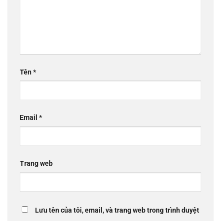
Tên
*
Email
*
Trang web
Lưu tên của tôi, email, và trang web trong trình duyệt