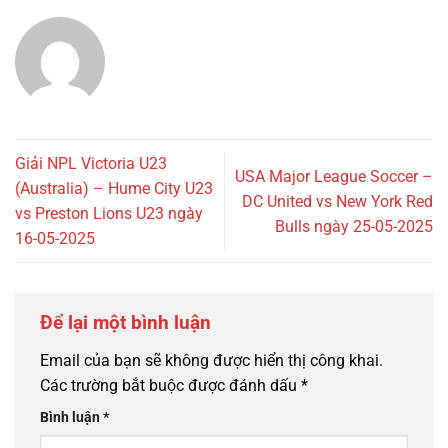
Giải NPL Victoria U23
USA Major League Soccer –
(Australia) – Hume City U23
DC United vs New York Red
vs Preston Lions U23 ngày
Bulls ngày 25-05-2025
16-05-2025
Để lại một bình luận
Email của bạn sẽ không được hiển thị công khai.
Các trường bắt buộc được đánh dấu
*
Bình luận
*