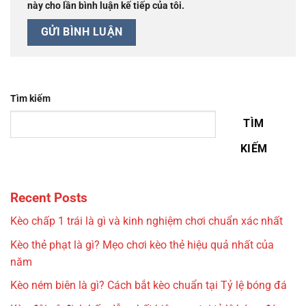
này cho lần bình luận kế tiếp của tôi.
Tìm kiếm
TÌM
KIẾM
Recent Posts
Kèo chấp 1 trái là gì và kinh nghiệm chơi chuẩn xác nhất
Kèo thẻ phạt là gì? Mẹo chơi kèo thẻ hiệu quả nhất của
năm
Kèo ném biên là gì? Cách bắt kèo chuẩn tại Tỷ lệ bóng đá