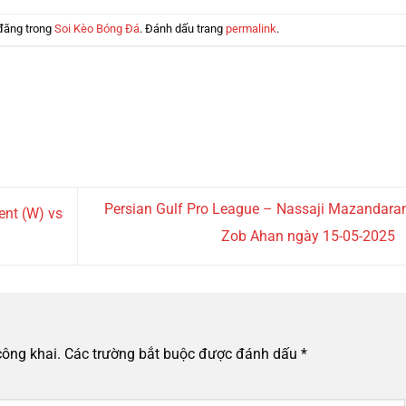
đăng trong
Soi Kèo Bóng Đá
. Đánh dấu trang
permalink
.
Persian Gulf Pro League – Nassaji Mazandara
nt (W) vs
Zob Ahan ngày 15-05-2025
công khai.
Các trường bắt buộc được đánh dấu
*