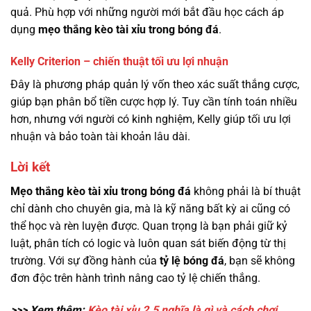
quả. Phù hợp với những người mới bắt đầu học cách áp
dụng
mẹo thắng kèo tài xỉu trong bóng đá
.
Kelly Criterion – chiến thuật tối ưu lợi nhuận
Đây là phương pháp quản lý vốn theo xác suất thắng cược,
giúp bạn phân bổ tiền cược hợp lý. Tuy cần tính toán nhiều
hơn, nhưng với người có kinh nghiệm, Kelly giúp tối ưu lợi
nhuận và bảo toàn tài khoản lâu dài.
Lời kết
Mẹo thắng kèo tài xỉu trong bóng đá
không phải là bí thuật
chỉ dành cho chuyên gia, mà là kỹ năng bất kỳ ai cũng có
thể học và rèn luyện được. Quan trọng là bạn phải giữ kỷ
luật, phân tích có logic và luôn quan sát biến động từ thị
trường. Với sự đồng hành của
tỷ lệ bóng đá
, bạn sẽ không
đơn độc trên hành trình nâng cao tỷ lệ chiến thắng.
>>> Xem thêm:
Kèo tài xỉu 2.5 nghĩa là gì và cách chơi