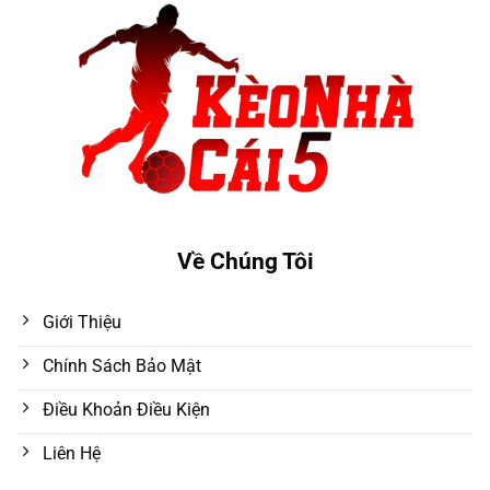
Về Chúng Tôi
Giới Thiệu
Chính Sách Bảo Mật
Điều Khoản Điều Kiện
Liên Hệ