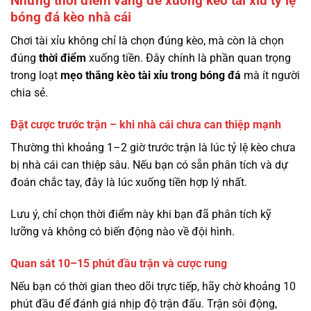
Những thời điểm vàng để xuống kèo tài xỉu
tỷ lệ
bóng đá kèo nhà cái
Chơi tài xỉu không chỉ là chọn đúng kèo, mà còn là chọn
đúng
thời điểm
xuống tiền. Đây chính là phần quan trọng
trong loạt
mẹo thắng kèo tài xỉu trong bóng đá
mà ít người
chia sẻ.
Đặt cược trước trận – khi nhà cái chưa can thiệp mạnh
Thường thì khoảng 1–2 giờ trước trận là lúc tỷ lệ kèo chưa
bị nhà cái can thiệp sâu. Nếu bạn có sẵn phân tích và dự
đoán chắc tay, đây là lúc xuống tiền hợp lý nhất.
Lưu ý, chỉ chọn thời điểm này khi bạn đã phân tích kỹ
lưỡng và không có biến động nào về đội hình.
Quan sát 10–15 phút đầu trận và cược rung
Nếu bạn có thời gian theo dõi trực tiếp, hãy chờ khoảng 10
phút đầu để đánh giá nhịp độ trận đấu. Trận sôi động,