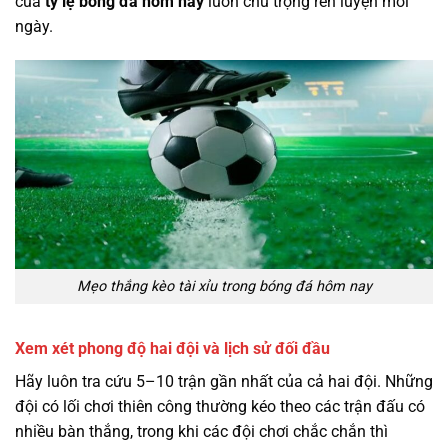
của
tỷ lệ bóng đá hôm nay
luôn chú trọng rèn luyện mỗi
ngày.
Mẹo thắng kèo tài xỉu trong bóng đá hôm nay
Xem xét phong độ hai đội và lịch sử đối đầu
Hãy luôn tra cứu 5–10 trận gần nhất của cả hai đội. Những
đội có lối chơi thiên công thường kéo theo các trận đấu có
nhiều bàn thắng, trong khi các đội chơi chắc chắn thì