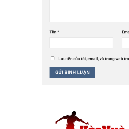
Tên
*
Ema
Lưu tên của tôi, email, và trang web tro