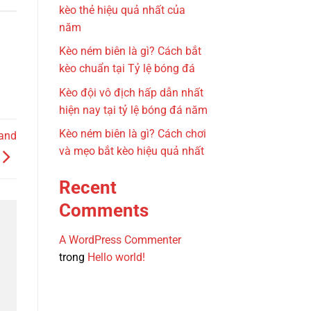
kèo thẻ hiệu quả nhất của
năm
Kèo ném biên là gì? Cách bắt
kèo chuẩn tại Tỷ lệ bóng đá
Kèo đội vô địch hấp dẫn nhất
hiện nay tại tỷ lệ bóng đá năm
Kèo ném biên là gì? Cách chơi
land
và mẹo bắt kèo hiệu quả nhất
Recent
Comments
A WordPress Commenter
trong
Hello world!