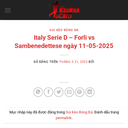
Chuyển
đến
nội
dung
SOI KÈO BÓNG ĐÁ
Italy Serie D – Forli vs
Sambenedettese ngày 11-05-2025
ĐÃ ĐĂNG TRÊN
THÁNG 5 21, 2025
BỞI
Mục nhập này đã được đăng trong
Soi Kèo Bóng Đá
. Đánh dấu trang
permalink
.