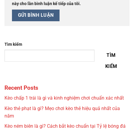
này cho lần bình luận kế tiếp của tôi.
Tìm kiếm
TÌM
KIẾM
Recent Posts
Kèo chấp 1 trái là gì và kinh nghiệm chơi chuẩn xác nhất
Kèo thẻ phạt là gì? Mẹo chơi kèo thẻ hiệu quả nhất của
năm
Kèo ném biên là gì? Cách bắt kèo chuẩn tại Tỷ lệ bóng đá