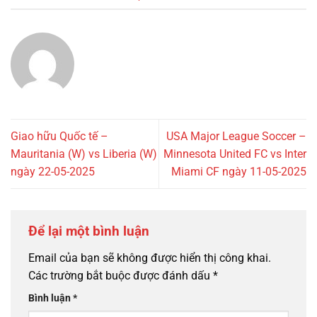
Giao hữu Quốc tế –
USA Major League Soccer –
Mauritania (W) vs Liberia (W)
Minnesota United FC vs Inter
ngày 22-05-2025
Miami CF ngày 11-05-2025
Để lại một bình luận
Email của bạn sẽ không được hiển thị công khai.
Các trường bắt buộc được đánh dấu
*
Bình luận
*