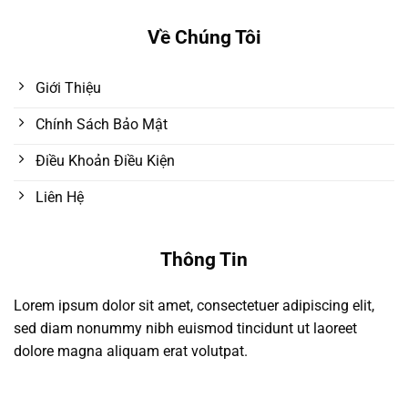
Về Chúng Tôi
Giới Thiệu
Chính Sách Bảo Mật
Điều Khoản Điều Kiện
Liên Hệ
Thông Tin
Lorem ipsum dolor sit amet, consectetuer adipiscing elit,
sed diam nonummy nibh euismod tincidunt ut laoreet
dolore magna aliquam erat volutpat.