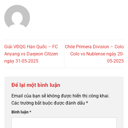
Giải VĐQG Hàn Quốc – FC
Chile Primera Division – Colo
Anyang vs Daejeon Citizen
Colo vs Nublense ngày 20-
ngày 31-05-2025
05-2025
Để lại một bình luận
Email của bạn sẽ không được hiển thị công khai.
Các trường bắt buộc được đánh dấu
*
Bình luận
*