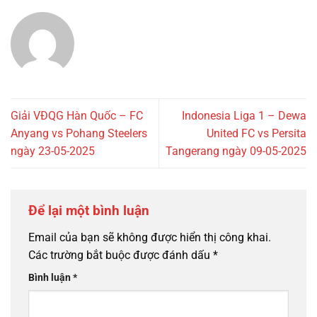
Giải VĐQG Hàn Quốc – FC
Indonesia Liga 1 – Dewa
Anyang vs Pohang Steelers
United FC vs Persita
ngày 23-05-2025
Tangerang ngày 09-05-2025
Để lại một bình luận
Email của bạn sẽ không được hiển thị công khai.
Các trường bắt buộc được đánh dấu
*
Bình luận
*