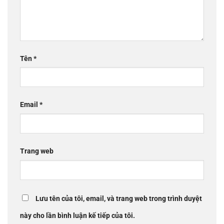
Tên
*
Email
*
Trang web
Lưu tên của tôi, email, và trang web trong trình duyệt
này cho lần bình luận kế tiếp của tôi.