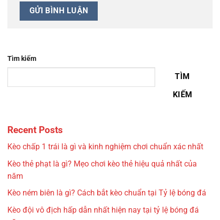
Tìm kiếm
TÌM
KIẾM
Recent Posts
Kèo chấp 1 trái là gì và kinh nghiệm chơi chuẩn xác nhất
Kèo thẻ phạt là gì? Mẹo chơi kèo thẻ hiệu quả nhất của
năm
Kèo ném biên là gì? Cách bắt kèo chuẩn tại Tỷ lệ bóng đá
Kèo đội vô địch hấp dẫn nhất hiện nay tại tỷ lệ bóng đá