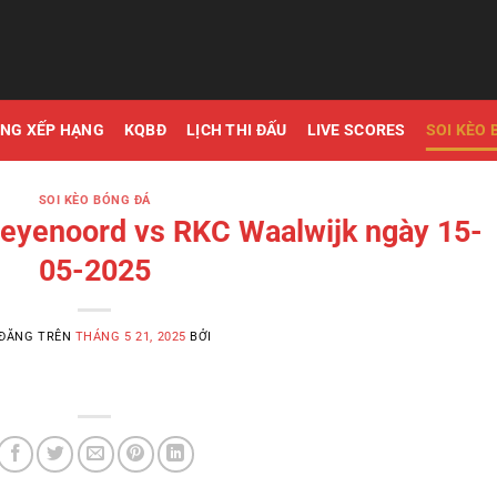
NG XẾP HẠNG
KQBĐ
LỊCH THI ĐẤU
LIVE SCORES
SOI KÈO 
SOI KÈO BÓNG ĐÁ
 Feyenoord vs RKC Waalwijk ngày 15-
05-2025
 ĐĂNG TRÊN
THÁNG 5 21, 2025
BỞI