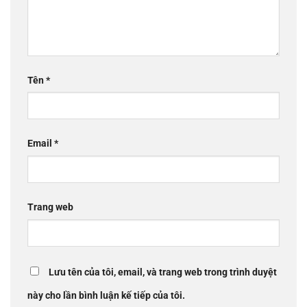
Tên
*
Email
*
Trang web
Lưu tên của tôi, email, và trang web trong trình duyệt
này cho lần bình luận kế tiếp của tôi.