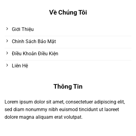
Về Chúng Tôi
Giới Thiệu
Chính Sách Bảo Mật
Điều Khoản Điều Kiện
Liên Hệ
Thông Tin
Lorem ipsum dolor sit amet, consectetuer adipiscing elit,
sed diam nonummy nibh euismod tincidunt ut laoreet
dolore magna aliquam erat volutpat.