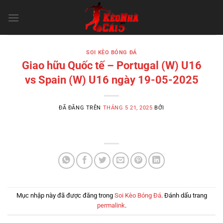
Chuyển
đến
nội
dung
SOI KÈO BÓNG ĐÁ
Giao hữu Quốc tế – Portugal (W) U16
vs Spain (W) U16 ngày 19-05-2025
ĐÃ ĐĂNG TRÊN
THÁNG 5 21, 2025
BỞI
Mục nhập này đã được đăng trong
Soi Kèo Bóng Đá
. Đánh dấu trang
permalink
.