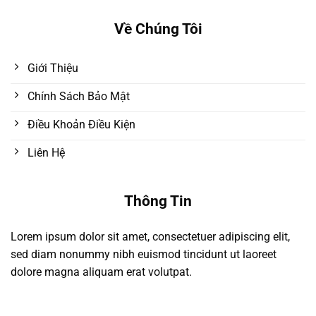
Về Chúng Tôi
Giới Thiệu
Chính Sách Bảo Mật
Điều Khoản Điều Kiện
Liên Hệ
Thông Tin
Lorem ipsum dolor sit amet, consectetuer adipiscing elit,
sed diam nonummy nibh euismod tincidunt ut laoreet
dolore magna aliquam erat volutpat.