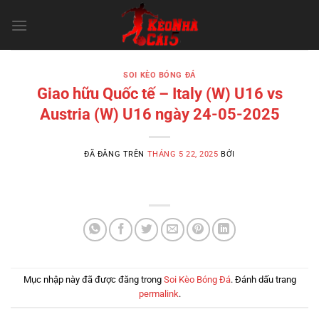
Chuyển
đến
nội
dung
SOI KÈO BÓNG ĐÁ
Giao hữu Quốc tế – Italy (W) U16 vs
Austria (W) U16 ngày 24-05-2025
ĐÃ ĐĂNG TRÊN
THÁNG 5 22, 2025
BỞI
Mục nhập này đã được đăng trong
Soi Kèo Bóng Đá
. Đánh dấu trang
permalink
.