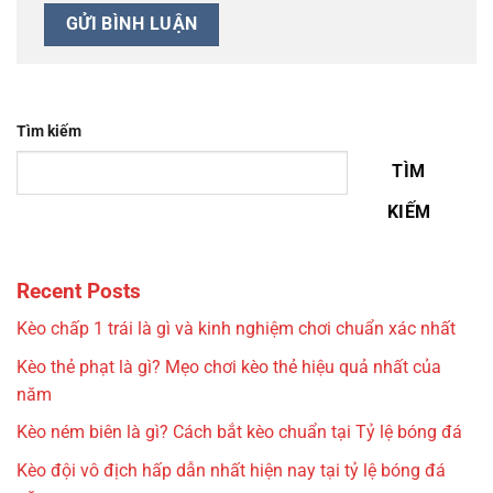
Tìm kiếm
TÌM
KIẾM
Recent Posts
Kèo chấp 1 trái là gì và kinh nghiệm chơi chuẩn xác nhất
Kèo thẻ phạt là gì? Mẹo chơi kèo thẻ hiệu quả nhất của
năm
Kèo ném biên là gì? Cách bắt kèo chuẩn tại Tỷ lệ bóng đá
Kèo đội vô địch hấp dẫn nhất hiện nay tại tỷ lệ bóng đá