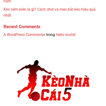
năm
Kèo ném biên là gì? Cách chơi và mẹo bắt kèo hiệu quả
nhất
Recent Comments
A WordPress Commenter
trong
Hello world!