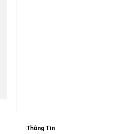
Thông Tin