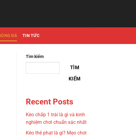
BÓNG ĐÁ
TIN TỨC
Tìm kiếm
TÌM
KIẾM
Recent Posts
Kèo chấp 1 trái là gì và kinh
nghiệm chơi chuẩn xác nhất
Kèo thẻ phạt là gì? Mẹo chơi