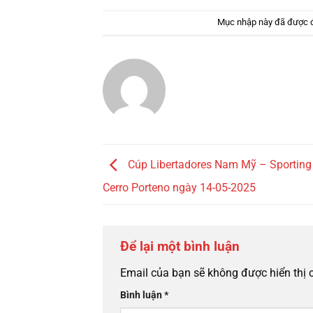
Mục nhập này đã được 
Cúp Libertadores Nam Mỹ – Sporting C
Cerro Porteno ngày 14-05-2025
Để lại một bình luận
Email của bạn sẽ không được hiển thị 
Bình luận
*