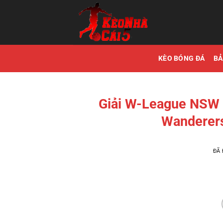
Chuyển
đến
nội
dung
KÈO BÓNG ĐÁ
BẢ
Giải W-League NSW (
Wanderers
ĐÃ