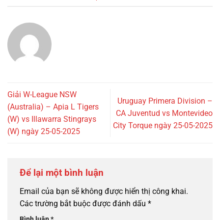
Giải W-League NSW
Uruguay Primera Division –
(Australia) – Apia L Tigers
CA Juventud vs Montevideo
(W) vs Illawarra Stingrays
City Torque ngày 25-05-2025
(W) ngày 25-05-2025
Để lại một bình luận
Email của bạn sẽ không được hiển thị công khai.
Các trường bắt buộc được đánh dấu
*
Bình luận
*