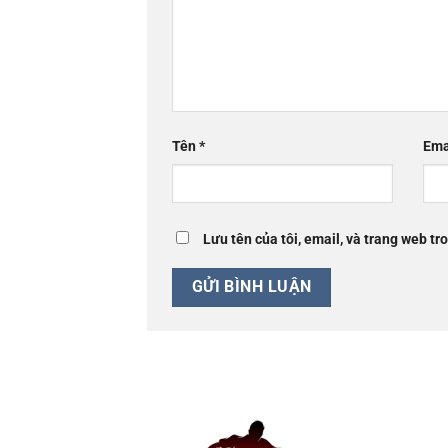
Tên
*
Ema
Lưu tên của tôi, email, và trang web tro