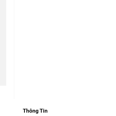
Thông Tin