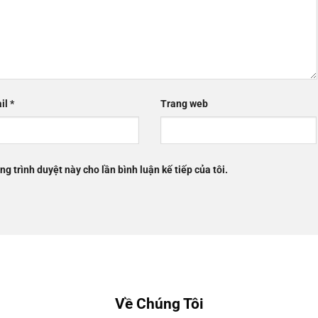
il
*
Trang web
ng trình duyệt này cho lần bình luận kế tiếp của tôi.
Về Chúng Tôi