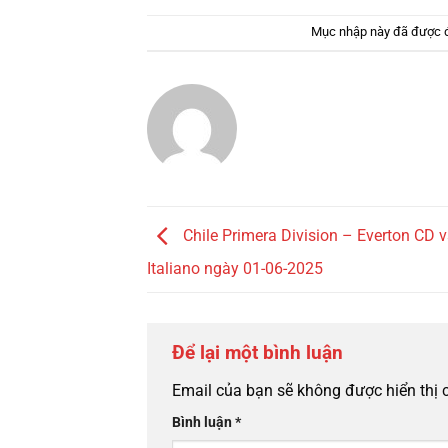
Mục nhập này đã được 
Chile Primera Division – Everton CD 
Italiano ngày 01-06-2025
Để lại một bình luận
Email của bạn sẽ không được hiển thị 
Bình luận
*