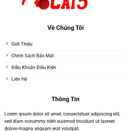
Về Chúng Tôi
Giới Thiệu
Chính Sách Bảo Mật
Điều Khoản Điều Kiện
Liên Hệ
Thông Tin
Lorem ipsum dolor sit amet, consectetuer adipiscing elit,
sed diam nonummy nibh euismod tincidunt ut laoreet
dolore magna aliquam erat volutpat.