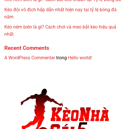
Kèo đội vô địch hấp dẫn nhất hiện nay tại tỷ lệ bóng đá
năm
Kèo ném biên là gì? Cách chơi và mẹo bắt kèo hiệu quả
nhất
Recent Comments
A WordPress Commenter
trong
Hello world!