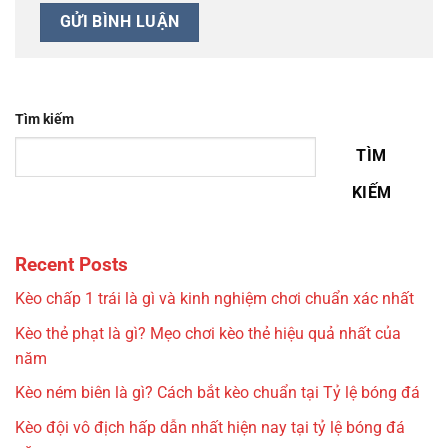
Tìm kiếm
TÌM
KIẾM
Recent Posts
Kèo chấp 1 trái là gì và kinh nghiệm chơi chuẩn xác nhất
Kèo thẻ phạt là gì? Mẹo chơi kèo thẻ hiệu quả nhất của
năm
Kèo ném biên là gì? Cách bắt kèo chuẩn tại Tỷ lệ bóng đá
Kèo đội vô địch hấp dẫn nhất hiện nay tại tỷ lệ bóng đá