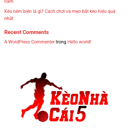
năm
Kèo ném biên là gì? Cách chơi và mẹo bắt kèo hiệu quả
nhất
Recent Comments
A WordPress Commenter
trong
Hello world!