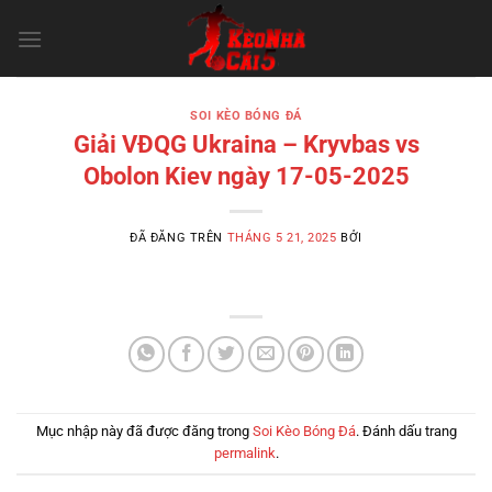
Chuyển
đến
nội
dung
SOI KÈO BÓNG ĐÁ
Giải VĐQG Ukraina – Kryvbas vs
Obolon Kiev ngày 17-05-2025
ĐÃ ĐĂNG TRÊN
THÁNG 5 21, 2025
BỞI
Mục nhập này đã được đăng trong
Soi Kèo Bóng Đá
. Đánh dấu trang
permalink
.