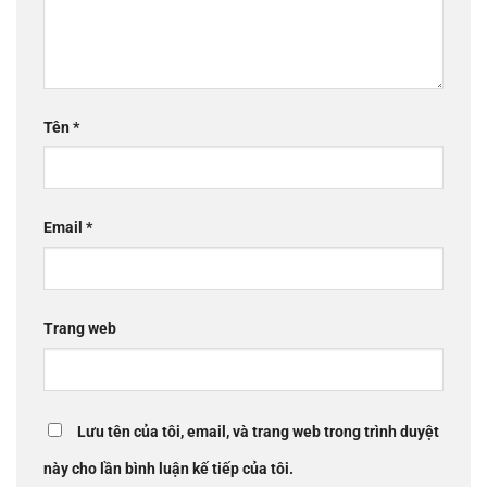
Tên
*
Email
*
Trang web
Lưu tên của tôi, email, và trang web trong trình duyệt
này cho lần bình luận kế tiếp của tôi.