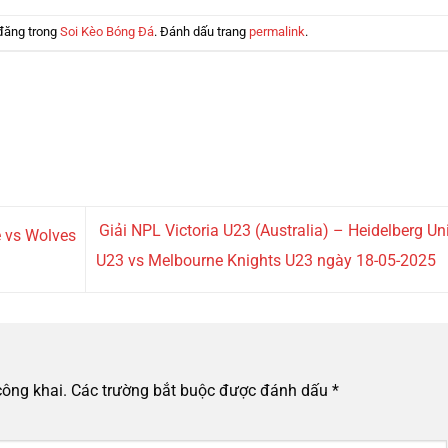
đăng trong
Soi Kèo Bóng Đá
. Đánh dấu trang
permalink
.
Giải NPL Victoria U23 (Australia) – Heidelberg Un
e vs Wolves
U23 vs Melbourne Knights U23 ngày 18-05-2025
công khai.
Các trường bắt buộc được đánh dấu
*