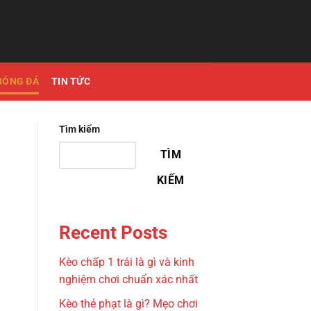
BÓNG ĐÁ
TIN TỨC
Tìm kiếm
TÌM
KIẾM
Recent Posts
Kèo chấp 1 trái là gì và kinh
nghiệm chơi chuẩn xác nhất
Kèo thẻ phạt là gì? Mẹo chơi