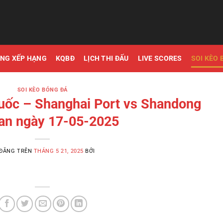
NG XẾP HẠNG
KQBĐ
LỊCH THI ĐẤU
LIVE SCORES
SOI KÈO 
SOI KÈO BÓNG ĐÁ
uốc – Shanghai Port vs Shandong
an ngày 17-05-2025
 ĐĂNG TRÊN
THÁNG 5 21, 2025
BỞI