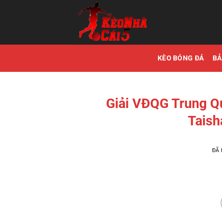
Chuyển
đến
nội
dung
KÈO BÓNG ĐÁ
BẢ
Giải VĐQG Trung Q
Taish
ĐÃ