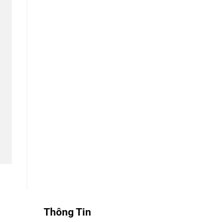
Thông Tin