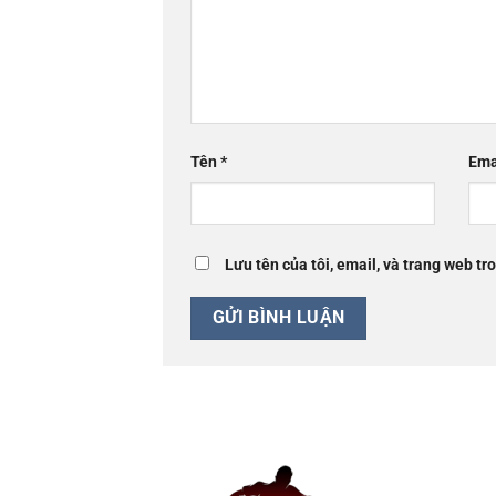
Tên
*
Ema
Lưu tên của tôi, email, và trang web tro