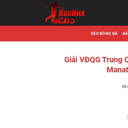
Chuyển
đến
nội
dung
KÈO BÓNG ĐÁ
BẢ
Giải VĐQG Trung Q
Manat
ĐÃ