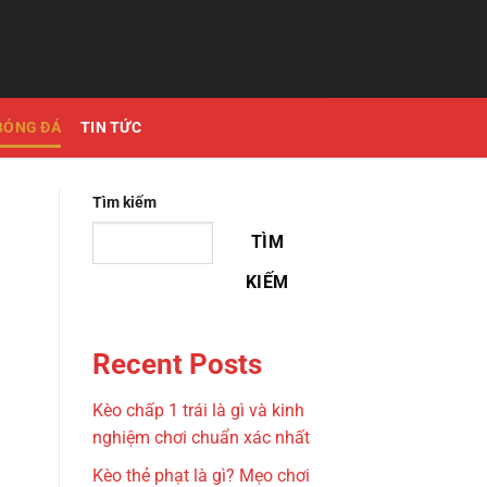
BÓNG ĐÁ
TIN TỨC
Tìm kiếm
TÌM
KIẾM
Recent Posts
Kèo chấp 1 trái là gì và kinh
nghiệm chơi chuẩn xác nhất
Kèo thẻ phạt là gì? Mẹo chơi