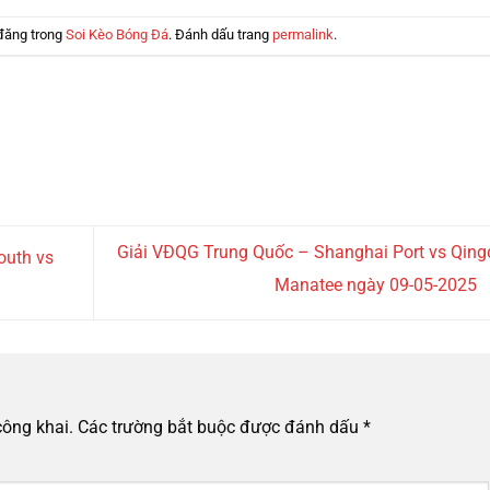
đăng trong
Soi Kèo Bóng Đá
. Đánh dấu trang
permalink
.
Giải VĐQG Trung Quốc – Shanghai Port vs Qin
outh vs
Manatee ngày 09-05-2025
công khai.
Các trường bắt buộc được đánh dấu
*