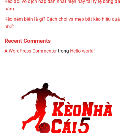
Kèo đội vô địch hấp dẫn nhất hiện nay tại tỷ lệ bóng đá
năm
Kèo ném biên là gì? Cách chơi và mẹo bắt kèo hiệu quả
nhất
Recent Comments
A WordPress Commenter
trong
Hello world!