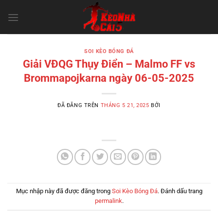
Chuyển
đến
nội
dung
SOI KÈO BÓNG ĐÁ
Giải VĐQG Thụy Điển – Malmo FF vs
Brommapojkarna ngày 06-05-2025
ĐÃ ĐĂNG TRÊN
THÁNG 5 21, 2025
BỞI
Mục nhập này đã được đăng trong
Soi Kèo Bóng Đá
. Đánh dấu trang
permalink
.