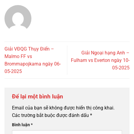
Giải VĐQG Thụy Điển –
Giải Ngoại hạng Anh –
Malmo FF vs
Fulham vs Everton ngày 10-
Brommapojkarna ngày 06-
05-2025
05-2025
Để lại một bình luận
Email của bạn sẽ không được hiển thị công khai.
Các trường bắt buộc được đánh dấu
*
Bình luận
*