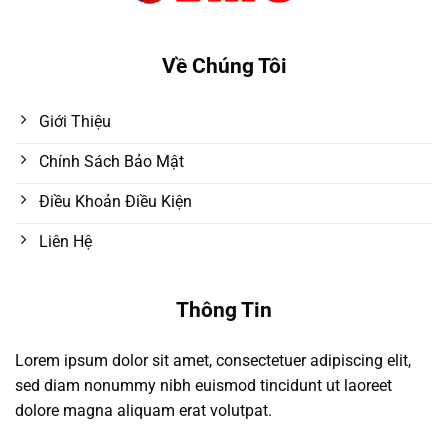
Về Chúng Tôi
Giới Thiệu
Chính Sách Bảo Mật
Điều Khoản Điều Kiện
Liên Hệ
Thông Tin
Lorem ipsum dolor sit amet, consectetuer adipiscing elit,
sed diam nonummy nibh euismod tincidunt ut laoreet
dolore magna aliquam erat volutpat.