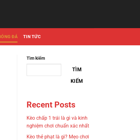
BÓNG ĐÁ
TIN TỨC
Tìm kiếm
TÌM
KIẾM
Recent Posts
Kèo chấp 1 trái là gì và kinh
nghiệm chơi chuẩn xác nhất
Kèo thẻ phạt là gì? Mẹo chơi