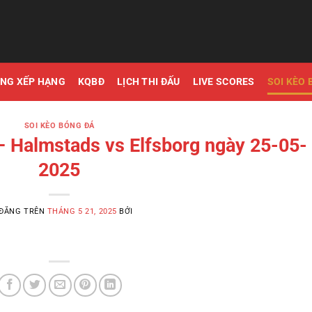
NG XẾP HẠNG
KQBĐ
LỊCH THI ĐẤU
LIVE SCORES
SOI KÈO 
SOI KÈO BÓNG ĐÁ
– Halmstads vs Elfsborg ngày 25-05-
2025
 ĐĂNG TRÊN
THÁNG 5 21, 2025
BỞI