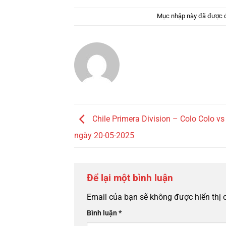
Mục nhập này đã được 
Chile Primera Division – Colo Colo v
ngày 20-05-2025
Để lại một bình luận
Email của bạn sẽ không được hiển thị 
Bình luận
*