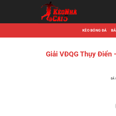
Chuyển
đến
nội
dung
KÈO BÓNG ĐÁ
BẢ
Giải VĐQG Thụy Điển 
ĐÃ