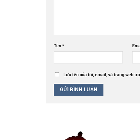
Tên
*
Ema
Lưu tên của tôi, email, và trang web tro